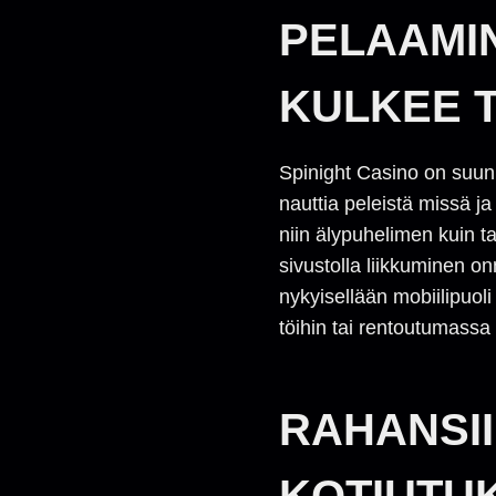
PELAAMIN
KULKEE 
Spinight Casino on suunni
nauttia peleistä missä ja
niin älypuhelimen kuin ta
sivustolla liikkuminen on
nykyisellään mobiilipuoli
töihin tai rentoutumassa m
RAHANSII