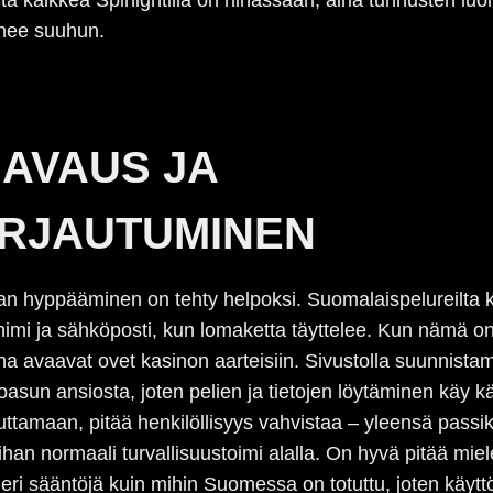
itä kaikkea Spinightilla on hihassaan, aina tunnusten luo
nee suuhun.
N AVAUS JA
IRJAUTUMINEN
an hyppääminen on tehty helpoksi. Suomalaispelureilta 
n nimi ja sähköposti, kun lomaketta täyttelee. Kun nämä o
na avaavat ovet kasinon aarteisiin. Sivustolla suunnista
koasun ansiosta, joten pelien ja tietojen löytäminen käy
uttamaan, pitää henkilöllisyys vahvistaa – yleensä passik
han normaali turvallisuustoimi alalla. On hyvä pitää mi
n eri sääntöjä kuin mihin Suomessa on totuttu, joten käyt