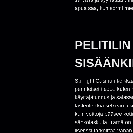
sarvista ja syynätään, m
apua saa, kun sormi me
PELITILI
SISÄÄNK
Spinight Casinon kelkka
perinteiset tiedot, kute
käyttäjätunnus ja salasa
lastenleikkiä selkeän ul
kuin voittoja pääsee koti
sähkölaskulla. Tämä on i
lisenssi tarkoittaa vähä