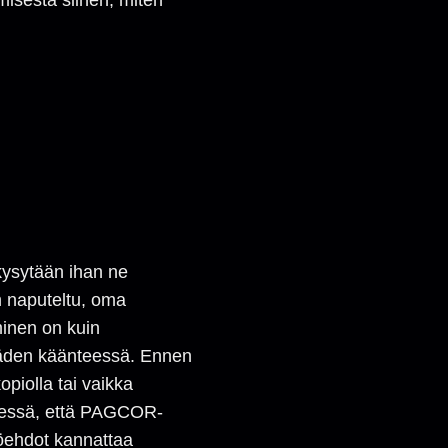
misesta siihen, miten
kysytään ihan ne
n naputeltu, oma
minen on kuin
 käden käänteessä. Ennen
opiolla tai vaikka
elessä, että PAGCOR-
töehdot kannattaa