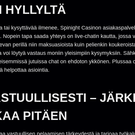
 HYLLYLTÄ
 tai kysyttävää ilmenee, Spinight Casinon asiakaspalve
 Nopein tapa saada yhteys on live-chatin kautta, jossa 
olevan perillä niin maksuasioista kuin pelienkin koukerois
 voi löytyä vastaus moniin yleisimpiin kysymyksiin. Sähkö
ireisemmissä jutuissa chat on ehdoton ykkönen. Plussaa o
 helpottaa asiointia.
STUULLISESTI – JÄRK
KAA PITÄEN
aa vastuullisen pelaamisen tärkeydestä ja tarjoaa työka