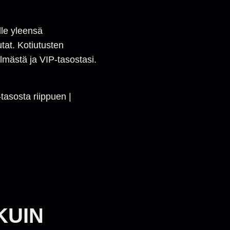
ille yleensä
tat. Kotiutusten
lmästä ja VIP-tasostasi.
tasosta riippuen |
KUIN