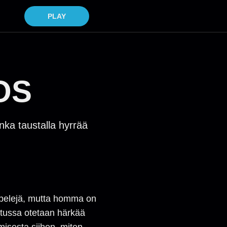
PLAY
OS
nka taustalla hyrrää
no pelejä, mutta homma on
jutussa otetaan härkää