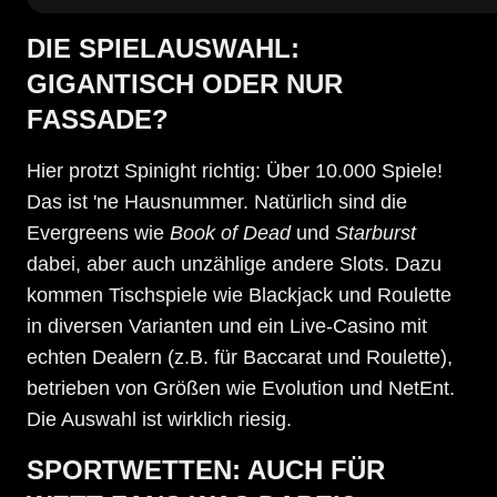
DIE SPIELAUSWAHL:
GIGANTISCH ODER NUR
FASSADE?
Hier protzt Spinight richtig: Über 10.000 Spiele!
Das ist 'ne Hausnummer. Natürlich sind die
Evergreens wie
Book of Dead
und
Starburst
dabei, aber auch unzählige andere Slots. Dazu
kommen Tischspiele wie Blackjack und Roulette
in diversen Varianten und ein Live-Casino mit
echten Dealern (z.B. für Baccarat und Roulette),
betrieben von Größen wie Evolution und NetEnt.
Die Auswahl ist wirklich riesig.
SPORTWETTEN: AUCH FÜR