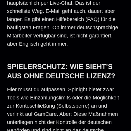
hauptsächlich per Live-Chat. Das ist der
schnellste Weg. E-Mail geht auch, dauert aber
länger. Es gibt einen Hilfebereich (FAQ) für die
häufigsten Fragen. Ob immer deutschsprachige
Mitarbeiter verfügbar sind, ist nicht garantiert,
aber Englisch geht immer.
SPIELERSCHUTZ: WIE SIEHT'S
AUS OHNE DEUTSCHE LIZENZ?
Hier musst du aufpassen. Spinight bietet zwar
Tools wie Einzahlungslimits oder die Möglichkeit
zur Kontoschließung (Selbstsperre) an und
verlinkt auf GamCare. Aber: Diese Maßnahmen
unterliegen nicht der Kontrolle der deutschen
Behörden und sind nicht an das deutsche