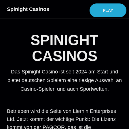
Spinight Casinos
PLAY
SPINIGHT
CASINOS
Das Spinight Casino ist seit 2024 am Start und
bietet deutschen Spielern eine riesige Auswahl an
Casino-Spielen und auch Sportwetten.
Betrieben wird die Seite von Liernin Enterprises
Ltd. Jetzt kommt der wichtige Punkt: Die Lizenz
kommt von der PAGCOR, das ist die