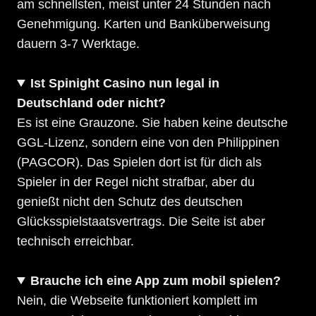
am schnellsten, meist unter 24 Stunden nach
Genehmigung. Karten und Banküberweisung
dauern 3-7 Werktage.
Ist Spinight Casino nun legal in
Deutschland oder nicht?
Es ist eine Grauzone. Sie haben keine deutsche
GGL-Lizenz, sondern eine von den Philippinen
(PAGCOR). Das Spielen dort ist für dich als
Spieler in der Regel nicht strafbar, aber du
genießt nicht den Schutz des deutschen
Glücksspielstaatsvertrags. Die Seite ist aber
technisch erreichbar.
Brauche ich eine App zum mobil spielen?
Nein, die Webseite funktioniert komplett im