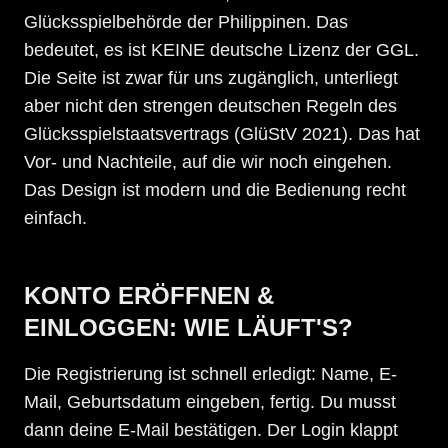
Glücksspielbehörde der Philippinen. Das
bedeutet, es ist KEINE deutsche Lizenz der GGL.
Die Seite ist zwar für uns zugänglich, unterliegt
aber nicht den strengen deutschen Regeln des
Glücksspielstaatsvertrags (GlüStV 2021). Das hat
Vor- und Nachteile, auf die wir noch eingehen.
Das Design ist modern und die Bedienung recht
einfach.
KONTO ERÖFFNEN &
EINLOGGEN: WIE LÄUFT'S?
Die Registrierung ist schnell erledigt: Name, E-
Mail, Geburtsdatum eingeben, fertig. Du musst
dann deine E-Mail bestätigen. Der Login klappt